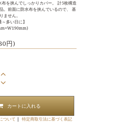
水布を挟んでしっかりカバー。 計5枚構造
品。前面に防水布を挟んでいるので、 基
りません。
通～多い日に】
m×W190mm)
80円)
カートに入れる
について
|
特定商取引法に基づく表記