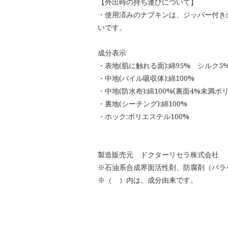
【外出時の持ち運びについて】
・使用済みのナプキンは、ジッパー付き
いです。
成分表示
・表地(肌に触れる面):綿95% シルク5
・中地(パイル吸収体):綿100%
・中地(防水布):綿100%(裏面4%未満ポ
・裏地(シーチング):綿100%
・ホック:ボリエステル100%
製造販売元 ドクターリセラ株式会社
※石油系合成界面活性剤、防腐剤（パラ
※（ ）内は、成分由来です。