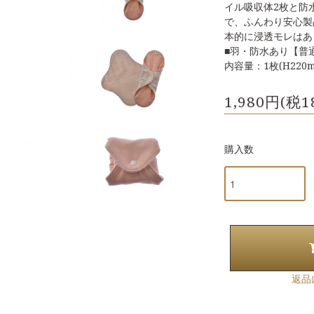
イル吸収体2枚と防
で、ふんわり安心製
本的に浸透モレはあ
■羽・防水あり【普
内容量：1枚(H220m
1,980円(税1
購入数
返品