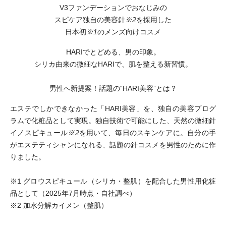
V3ファンデーションでおなじみの
スピケア独自の美容針
※2
を採用した
日本初
※1
のメンズ向けコスメ
HARIでとどめる、男の印象。
シリカ由来の微細なHARIで、肌を整える新習慣。
男性へ新提案！話題の“HARI美容”とは？
エステでしかできなかった「HARI美容」を、独自の美容プログ
ラムで化粧品として実現。独自技術で可能にした、天然の微細針
イノスピキュール
※2
を用いて、毎日のスキンケアに。自分の手
がエステティシャンになれる、話題の針コスメを男性のために作
りました。
※1 グロウスピキュール（シリカ・整肌）を配合した男性用化粧
品として（2025年7月時点・自社調べ）
※2 加水分解カイメン（整肌）